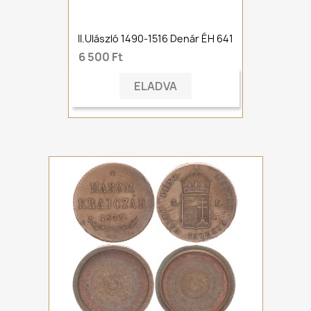
II.Ulászló 1490-1516 Denár ÉH 641
6 500 Ft
ELADVA