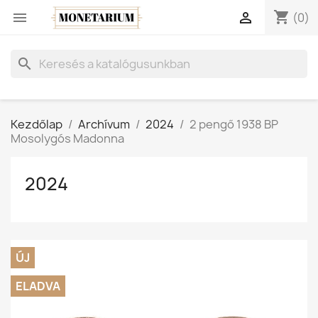
shopping_cart


(0)
search
Kezdőlap
Archívum
2024
2 pengő 1938 BP
Mosolygós Madonna
2024
ÚJ
ELADVA