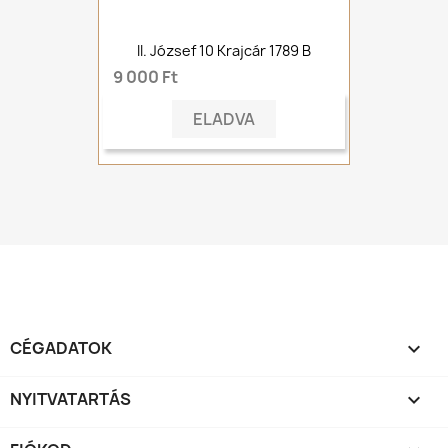
II. József 10 Krajcár 1789 B
9 000 Ft
ELADVA
CÉGADATOK

NYITVATARTÁS
