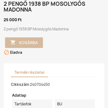
2 PENGŐ 1938 BP MOSOLYGÓS
MADONNA
25 000 Ft
2 pengő 1938 BP Mosolygós Madonna

KOSÁRBA

Eladva
Termék részletei
Cikkszám
240704450
Adatlap
Tartásfok
BU