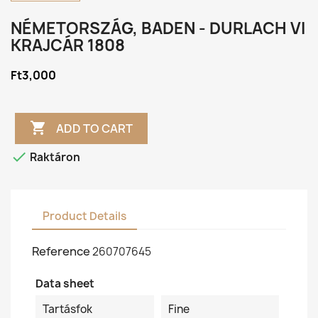
NÉMETORSZÁG, BADEN - DURLACH VI
KRAJCÁR 1808
Ft3,000

ADD TO CART

Raktáron
Product Details
Reference
260707645
Data sheet
Tartásfok
Fine