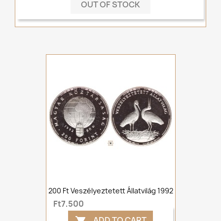
OUT OF STOCK
200 Ft Veszélyeztetett Állatvilág 1992
Ft7,500
ADD TO CART
