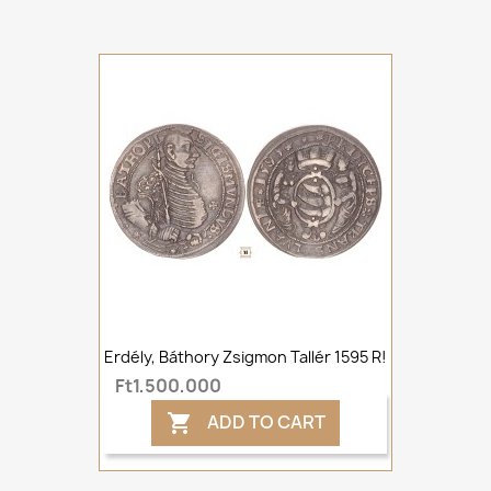
Erdély, Báthory Zsigmon Tallér 1595 R!
Ft1,500,000
ADD TO CART
