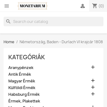
shopping_cart


(0)
search
Home
Németország, Baden - Durlach VI krajcár 1808
KATEGÓRIÁK

Aranypénzek
Antik Érmék

Magyar Érmék

Külföldi Érmék

Habsburg Érmék
Érmek, Plakettek