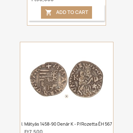
ADD TO CART

I. Mátyás 1458-90 Denár K - P/rozetta ÉH 567
Ft7,500