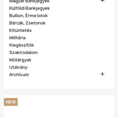

Magyar Bankjegyek
Külföldi Bankjegyek
Bullion, Érme lotok
Bárcák, Zsetonok
Kitüntetés
Militária
Kiegészítők
Szakirodalom
Műtárgyak
Utalvány

Archívum
NEW