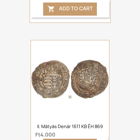
ADD TO CART

II. Mátyás Denár 1611 KB ÉH 869
Ft4,000