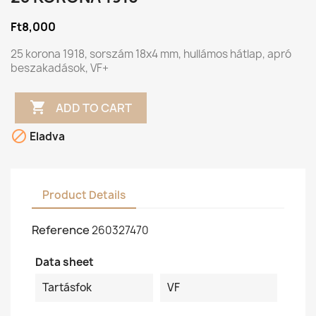
Ft8,000
25 korona 1918, sorszám 18x4 mm, hullámos hátlap, apró
beszakadások, VF+

ADD TO CART

Eladva
Product Details
Reference
260327470
Data sheet
Tartásfok
VF