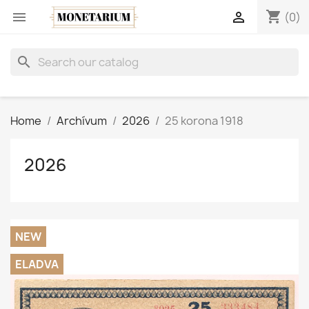
shopping_cart


(0)
search
Home
Archívum
2026
25 korona 1918
2026
NEW
ELADVA