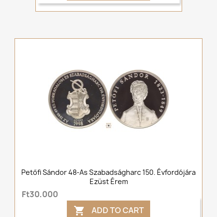
Petőfi Sándor 48-As Szabadságharc 150. Évfordójára
Ezüst Érem
Ft30,000
ADD TO CART
