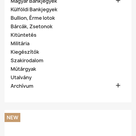

Magyar Bankjegyek
Külföldi Bankjegyek
Bullion, Érme lotok
Bárcák, Zsetonok
Kitüntetés
Militária
Kiegészítők
Szakirodalom
Műtárgyak
Utalvány

Archívum
NEW