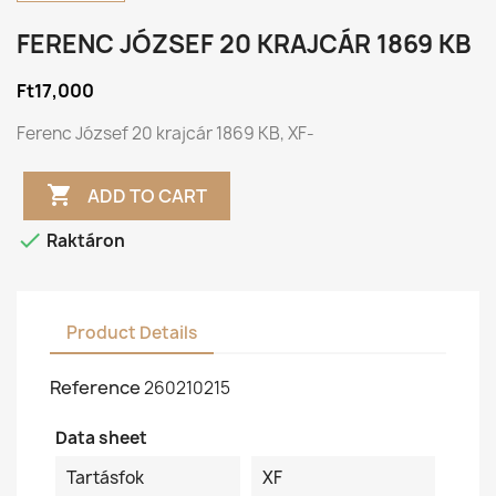
FERENC JÓZSEF 20 KRAJCÁR 1869 KB
Ft17,000
Ferenc József 20 krajcár 1869 KB, XF-

ADD TO CART

Raktáron
Product Details
Reference
260210215
Data sheet
Tartásfok
XF