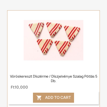
Vöröskereszt Díszérme / Díszjelvénye Szalag Pótlás 5
Db.
Ft10,000
ADD TO CART
