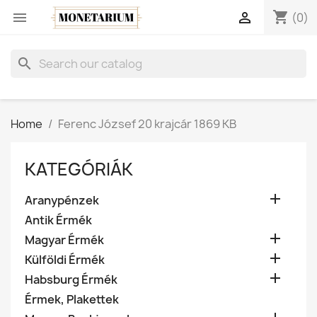
shopping_cart


(0)
search
Home
Ferenc József 20 krajcár 1869 KB
KATEGÓRIÁK

Aranypénzek
Antik Érmék

Magyar Érmék

Külföldi Érmék

Habsburg Érmék
Érmek, Plakettek