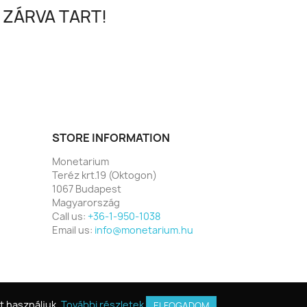
 ZÁRVA TART!
STORE INFORMATION
Monetarium
Teréz krt.19 (Oktogon)
1067 Budapest
Magyarország
Call us:
+36-1-950-1038
Email us:
info@monetarium.hu
t használjuk.
t használjuk.
További részletek
További részletek
ELFOGADOM
ELFOGADOM