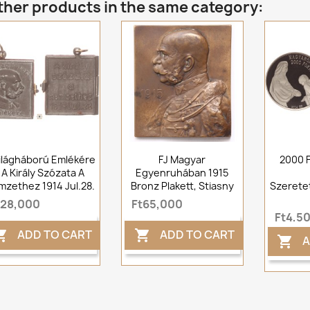
ther products in the same category:
ilágháború Emlékére
FJ Magyar
2000 F
 A Király Szózata A
Egyenruhában 1915
zethez 1914 Jul.28.
Bronz Plakett, Stiasny
Szeretet
t28,000
Ft65,000
Ft4,5
ADD TO CART
ADD TO CART


A
