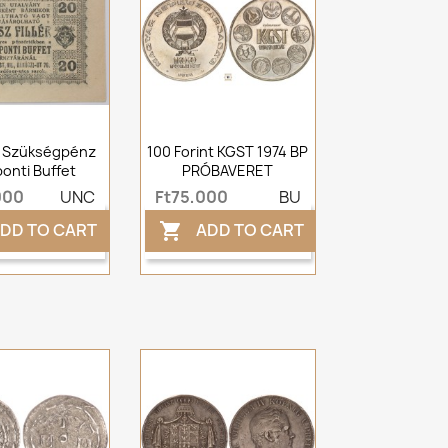
ér Szükségpénz
100 Forint KGST 1974 BP
onti Buffet
PRÓBAVERET
000
UNC
Ft75,000
BU
DD TO CART
ADD TO CART
