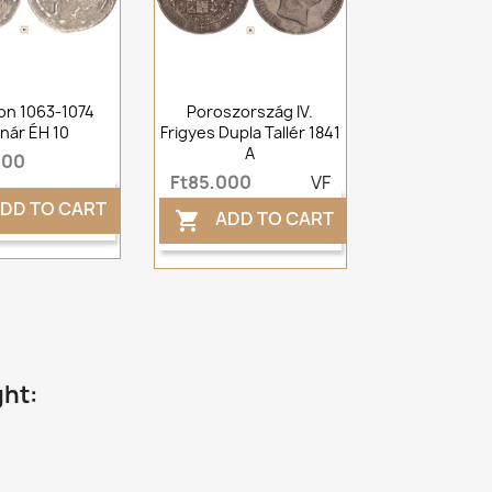
on 1063-1074
Poroszország IV.
nár ÉH 10
Frigyes Dupla Tallér 1841
A
000
Ft85,000
VF
DD TO CART
ADD TO CART

ght: