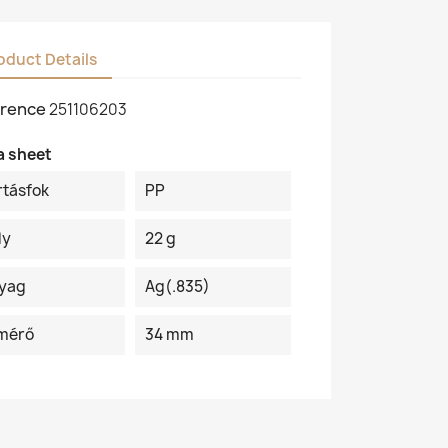
oduct Details
rence
251106203
a sheet
rtásfok
PP
ly
22 g
yag
Ag(.835)
mérő
34 mm