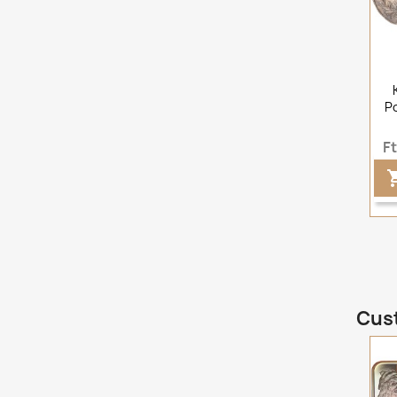
P
F
Cust