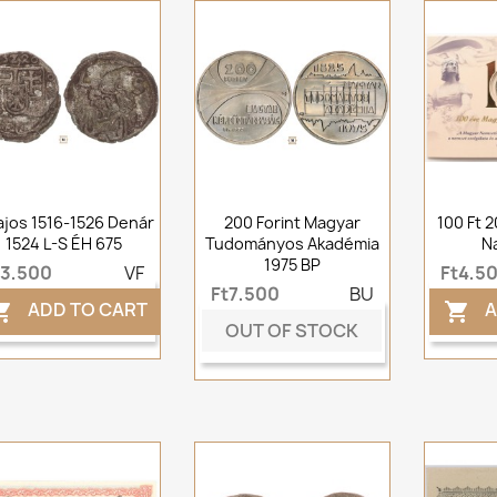
 Lajos 1516-1526 Denár
200 Forint Magyar
100 Ft 
1524 L-S ÉH 675
Tudományos Akadémia
N
1975 BP
t3,500
VF
Ft4,5
Ft7,500
BU
ADD TO CART
A


OUT OF STOCK