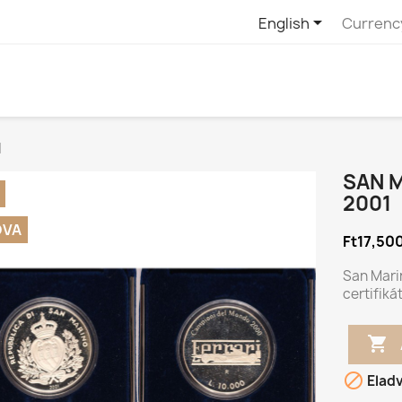

English
Currenc
1
SAN M
2001
DVA
Ft17,50
San Mari
certifikát


Elad