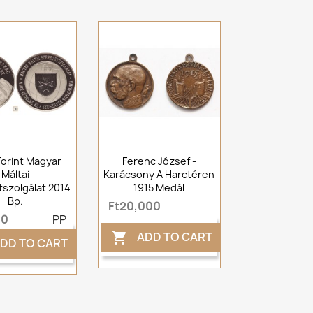
orint Magyar
Ferenc József -
Máltai
Karácsony A Harctéren
szolgálat 2014
1915 Medál
Bp.
Ft20,000
00
PP
ADD TO CART

DD TO CART