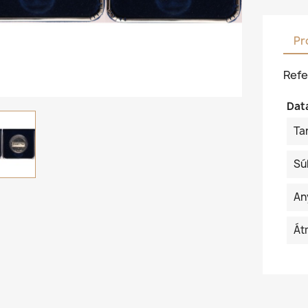
Pr
Refe
Dat
Ta
Sú
An
Át