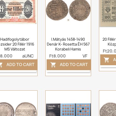
Hadifogolytábor
I.Mátyás 1458-1490
20 Fill
zsider 20 Fillér 1916
Denár K- Rosetta ÉH 567
Közp
MS Változat
Korabeli Hamis
Ft20,
t8,000
aUNC
Ft8,000
VF
A

ADD TO CART
ADD TO CART

