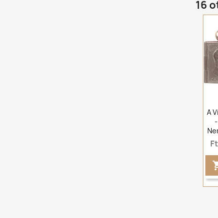
16 o
A V
-
Nem
F