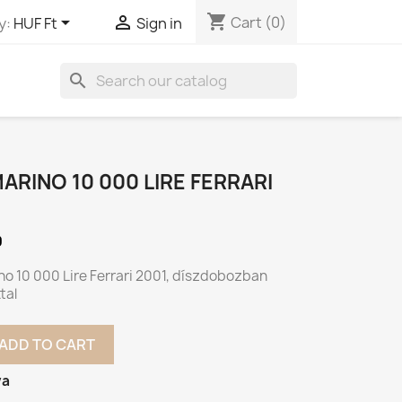
shopping_cart


Cart
(0)
y:
HUF Ft
Sign in
search
ARINO 10 000 LIRE FERRARI
0
no 10 000 Lire Ferrari 2001, díszdobozban
tal
ADD TO CART
va