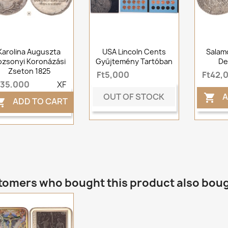
Karolina Auguszta
USA Lincoln Cents
Salam
ozsonyi Koronázási
Gyűjtemény Tartóban
De
Zseton 1825
Ft5,000
Ft42,
t35,000
XF
OUT OF STOCK
A

ADD TO CART

omers who bought this product also bou