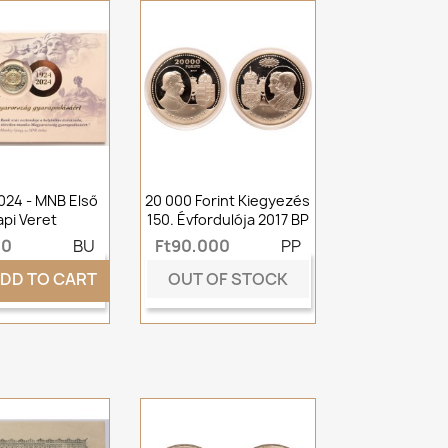
2024 - MNB Első
20 000 Forint Kiegyezés
api Veret
150. Évfordulója 2017 BP
00
BU
Ft90,000
PP
OUT OF STOCK
DD TO CART