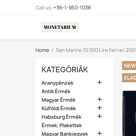
Call us:
+36-1-950-1038
Home
San Marino 10 000 Lire Ferrari 200
NEW
KATEGÓRIÁK
ELA

Aranypénzek
Antik Érmék

Magyar Érmék

Külföldi Érmék

Habsburg Érmék
Érmek, Plakettek

Magyar Bankjegyek