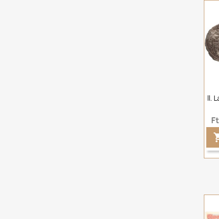
II.
F