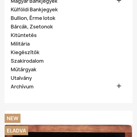

Magyar Bankjegyek
Külföldi Bankjegyek
Bullion, Érme lotok
Bárcák, Zsetonok
Kitüntetés
Militária
Kiegészítők
Szakirodalom
Műtárgyak
Utalvány

Archívum
NEW
ELADVA