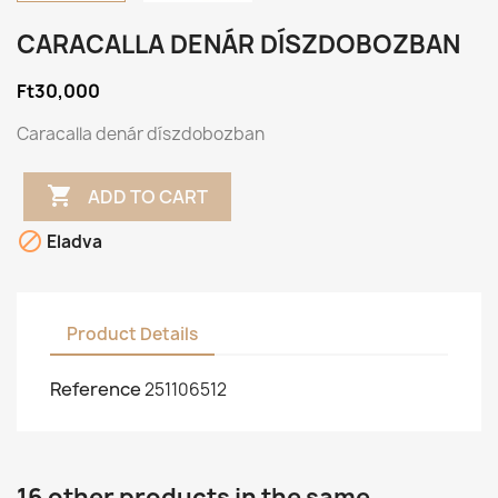
CARACALLA DENÁR DÍSZDOBOZBAN
Ft30,000
Caracalla denár díszdobozban

ADD TO CART

Eladva
Product Details
Reference
251106512
16 other products in the same