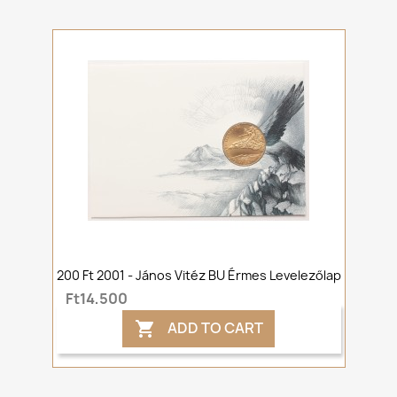
200 Ft 2001 - János Vitéz BU Érmes Levelezőlap
Ft14,500
ADD TO CART
