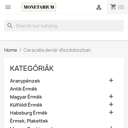
shopping_cart


(0)
search
Home
Caracalla denár díszdobozban
KATEGÓRIÁK

Aranypénzek
Antik Érmék

Magyar Érmék

Külföldi Érmék

Habsburg Érmék
Érmek, Plakettek