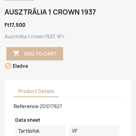
AUSZTRÁLIA 1 CROWN 1937
Ft17,500
Ausztrália 1 crown 1937, VF+

ADD TO CART

Eladva
Product Details
Reference
251017827
Data sheet
Tartásfok
VF