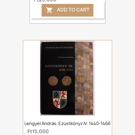
ADD TO CART

Lengyel András: Ezüstkönyv IV. 1440-1466
Ft15,000