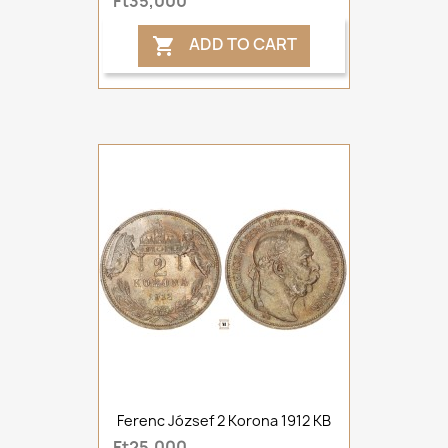
Ft35,000
ADD TO CART

Ferenc József 2 Korona 1912 KB
Ft25,000