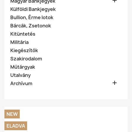

Magyar Bankjegyek
Külföldi Bankjegyek
Bullion, Érme lotok
Bárcák, Zsetonok
Kitüntetés
Militária
Kiegészítők
Szakirodalom
Műtárgyak
Utalvány

Archívum
NEW
ELADVA