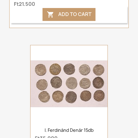
Ft21,500
ADD TO CART

I. Ferdinánd Denár 15db