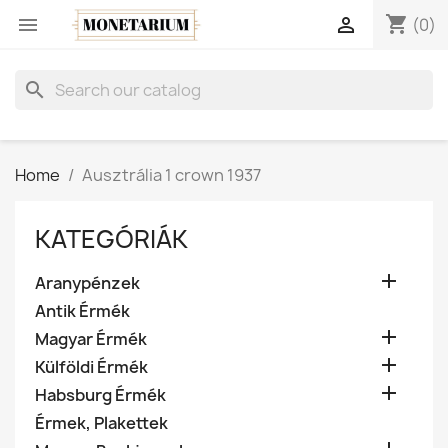
shopping_cart


(0)
search
Home
Ausztrália 1 crown 1937
KATEGÓRIÁK

Aranypénzek
Antik Érmék

Magyar Érmék

Külföldi Érmék

Habsburg Érmék
Érmek, Plakettek