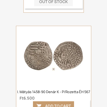
OUT OF STOCK
I. Mátyás 1458-90 Denár K - P/rozetta ÉH 567
Ft6,500
ADD TO CART
