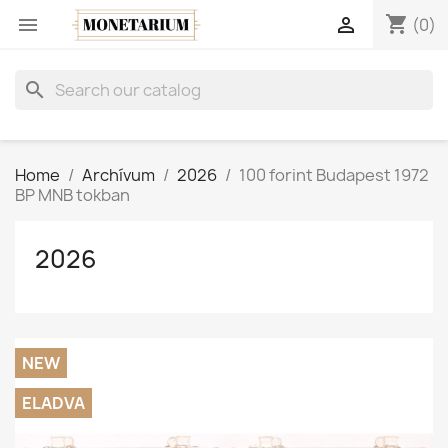
shopping_cart


(0)
search
Home
Archívum
2026
100 forint Budapest 1972
BP MNB tokban
2026
NEW
ELADVA