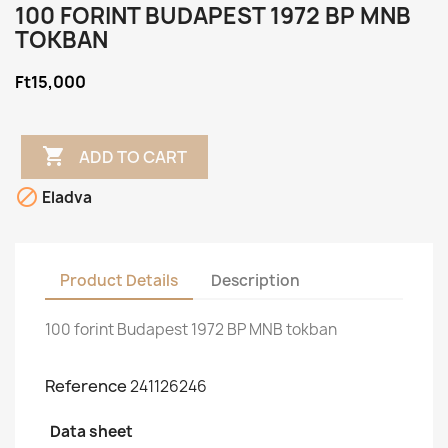
100 FORINT BUDAPEST 1972 BP MNB
TOKBAN
Ft15,000

ADD TO CART

Eladva
Product Details
Description
100 forint Budapest 1972 BP MNB tokban
Reference
241126246
Data sheet