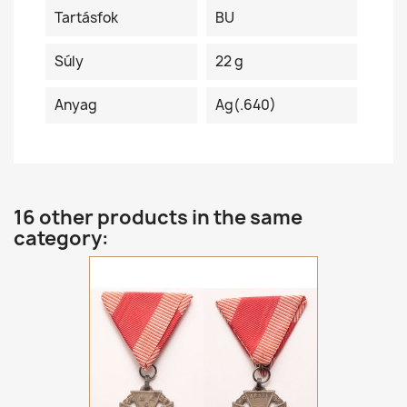
Tartásfok
BU
Súly
22 g
Anyag
Ag(.640)
16 other products in the same
category: