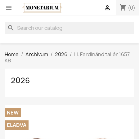
shopping_cart


(0)
search
Home
Archívum
2026
III. Ferdinánd tallér 1657
KB
2026
NEW
ELADVA