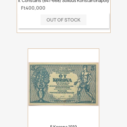
II. Constans (641-668) Solidus Konstantinápoly
Ft400,000
OUT OF STOCK
5 Korona 1919