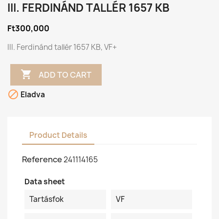
III. FERDINÁND TALLÉR 1657 KB
Ft300,000
III. Ferdinánd tallér 1657 KB, VF+

ADD TO CART

Eladva
Product Details
Reference
241114165
Data sheet
Tartásfok
VF