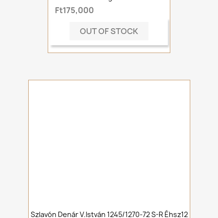
Ft175,000
OUT OF STOCK
Szlavón Denár V.István 1245/1270-72 S-R Éhsz12