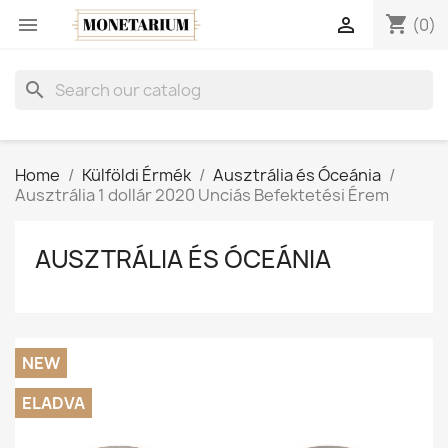
shopping_cart


(0)
search
Home
Külföldi Érmék
Ausztrália és Óceánia
Ausztrália 1 dollár 2020 Unciás Befektetési Érem
AUSZTRÁLIA ÉS ÓCEÁNIA
NEW
ELADVA