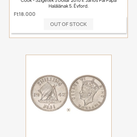
Cook - Szigetek 5 Dollár 2010 II. János Pál Pápa
Halálának 5. Évford.
Ft18,000
OUT OF STOCK