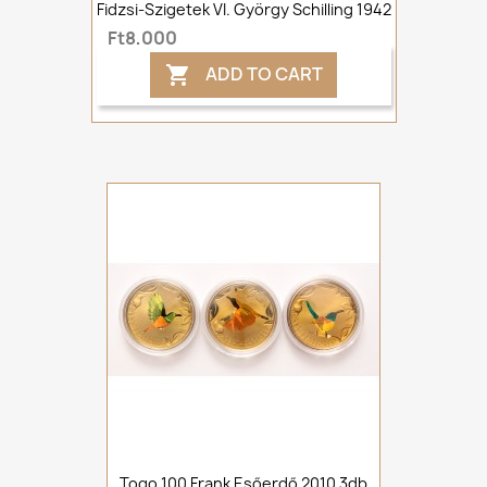
Fidzsi-Szigetek VI. György Schilling 1942
Ft8,000
ADD TO CART

Togo 100 Frank Esőerdő 2010 3db