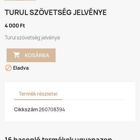
TURUL SZÖVETSÉG JELVÉNYE
4 000 Ft
Turul szövetség jelvénye

KOSÁRBA

Eladva
Termék részletei
Cikkszám
260708394
16 hasonló termékek ugyanazon