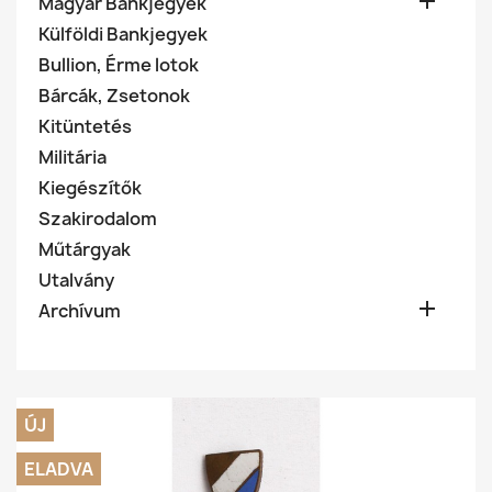

Magyar Bankjegyek
Külföldi Bankjegyek
Bullion, Érme lotok
Bárcák, Zsetonok
Kitüntetés
Militária
Kiegészítők
Szakirodalom
Műtárgyak
Utalvány

Archívum
ÚJ
ELADVA