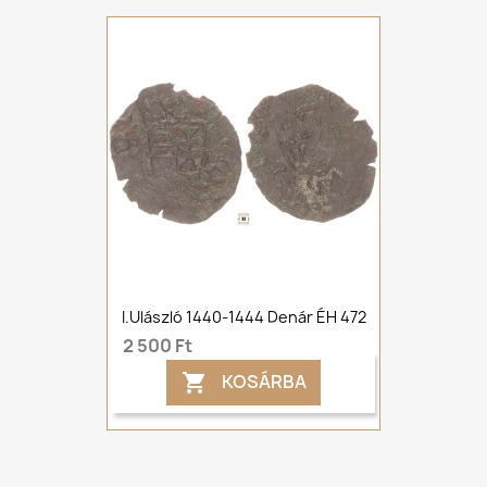
I.Ulászló 1440-1444 Denár ÉH 472
2 500 Ft
KOSÁRBA
