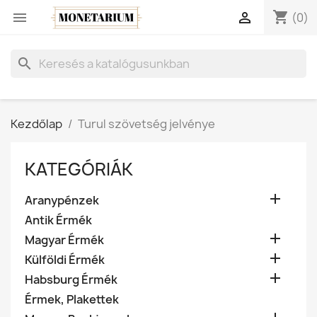
shopping_cart


(0)
search
Kezdőlap
Turul szövetség jelvénye
KATEGÓRIÁK

Aranypénzek
Antik Érmék

Magyar Érmék

Külföldi Érmék

Habsburg Érmék
Érmek, Plakettek