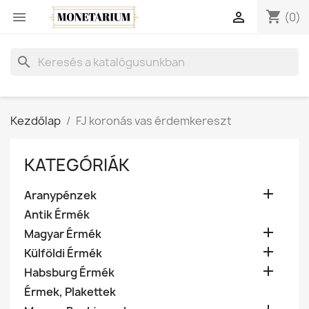
shopping_cart


(0)
search
Kezdőlap
FJ koronás vas érdemkereszt
KATEGÓRIÁK

Aranypénzek
Antik Érmék

Magyar Érmék

Külföldi Érmék

Habsburg Érmék
Érmek, Plakettek