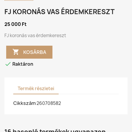
FJ KORONÁS VAS ÉRDEMKERESZT
25 000 Ft
FJ koronás vas érdemkereszt

KOSÁRBA

Raktáron
Termék részletei
Cikkszám
260708582
16 hasonló termékek ugyanazon