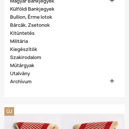

Magyar Bankjegyek
Külföldi Bankjegyek
Bullion, Érme lotok
Bárcák, Zsetonok
Kitüntetés
Militária
Kiegészítők
Szakirodalom
Műtárgyak
Utalvány

Archívum
ÚJ